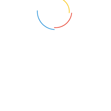
云南丽江. 首次沿途导游 ——导游词...
78772
云南丽江. 古 城 ——导游词...
77750
云南丽江. 泸 沽 湖 ——导游词...
78315
云南. 幽 谷 神 潭 ——导游词...
78038
云南怒江...
78537
账号登录