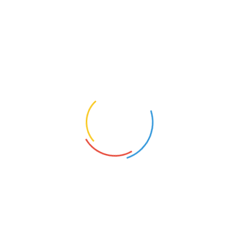
为我国特有鸟类，在宁夏仅分布于贺兰山，1983年被定为宁夏
区鸟。山下有丰富的煤炭、锰、铁等矿产资源，山中还盛产贺
兰石，是制作势头工艺品的名贵原材料。
贺兰山历史悠久，钟灵毓秀，其境内有许多引人入胜的风
景游览点，如避暑胜地小滚钟口风景区，全国重点文物保护单
位贺兰山岩画，以及具有很高文物价值的西夏古塔——拜寺口
双塔等等。游客们可以从中尽情领略这座古老山脉自然、历史
和人文的风韵之美，一定会回味无穷。
下面请大家随我从苏峪口北侧进山，前往参观具有“游牧民
族艺术画廊”之称的贺兰山岩画。
游客们，贺兰山岩画记录了贺兰山一带远古游牧民族的生