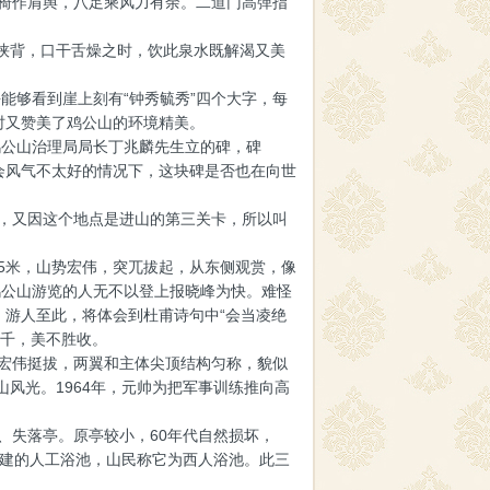
椅作肩舆，八足乘风力有余。二道门高弹指
浃背，口干舌燥之时，饮此泉水既解渴又美
能够看到崖上刻有“钟秀毓秀”四个大字，每
时又赞美了鸡公山的环境精美。
鸡公山治理局局长丁兆麟先生立的碑，碑
会风气不太好的情况下，这块碑是否也在向世
，又因这个地点是进山的第三关卡，所以叫
5米，山势宏伟，突兀拔起，从东侧观赏，像
鸡公山游览的人无不以登上报晓峰为快。难怪
。游人至此，将体会到杜甫诗句中“会当凌绝
万千，美不胜收。
宏伟挺拔，两翼和主体尖顶结构匀称，貌似
风光。1964年，元帅为把军事训练推向高
失落亭。原亭较小，60年代自然损坏，
兴建的人工浴池，山民称它为西人浴池。此三