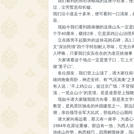
我们看到的用石块砌成的这座小石屋，便是
过，尘劳暂息却长嘘。
我们沿小道走十多米，便可看到一口清泉，
容。
现如今我们看到路南侧的这座山头一定是陡
个字40厘米，横排2米，它是原鸡公山治
立在路旁不起眼外的这块花岗石碑，高1.3
文“深洽民情”四个字特别耐人寻味，它充
人呼唤，只要我们实实在在的为老百姓做事
大家请看这个地点一定是笼子口，它上大下
做“笼子口”。
各位朋友，我们登上山顶了，请大家往前看
雄鸡饱食而卧，神态安祥。有“气压嵩衡”之
有人说：“不上鸡公山，徒过京广线；不登
顶，一览众山小”的意境。若是凌晨登上报
现如今请大家随我指方向看，那是美文学校
教堂，是风景区驰名的外国建筑之一。那边
潮，亲自领导全军大比武，登临鸡公山期间
请大家向南边看，那儿有一座亭，为逍心亭
1984年在原址重修。那边有一池，为西
池依山作势，构思精巧，四周树障林屏，鸟