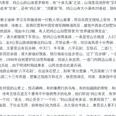
美誉。鸡公山的山泉星罗棋布，有“十泉九瀑”之说，山顶莲花池旁有“宝
门处有“甘泉”，还有“鸡公泉”、“消夏泉”等。鸡公山有大小瀑布20多处
传教士迪林·李立生和施道格一行数人登山避暑，而后在西文报纸上宣传，
的牧师、传教士、富商巨贾和中国官僚军阀蜂涌而至，建筑中西各式别墅5
然损坏，现如今212幢。有人把鸡公山别墅群誉为“世界建筑博览会”。
，请大家随我下车登山。登鸡公山有两条路，一条是登山古栈道，人们可
山，走4公里山路就能够达到山顶，尽管会累一些，但沿途风景十分秀丽
道。主要景点有百步梯、中天门、牛耳寨、八字石刻、五怪石、二道门、
四百余级，请大家做好预备。我引领各位徒步登山。过了“百步梯”，一
的，1990年自然爱护区治理局修建，供游人休息用。一道门内两边山坡
义屯兵处，由于明清时期战事多，山民也曾在此避兵祸。
群众称做“八字石刻”。在这块石壁上，刻有“青分楚豫，气压嵩衡”八个隶
民国二十三年所题，楚豫泛指南方和北方，狭意指湖北、河南、嵩衡指中
对面的山脊上，怪石嶙峋，有的像爬行的乌龟，有的似蹦跳的青蛙，有
。传奇五怪石是五个屡考不中落榜秀才的化身，他们听说“鸡公有灵，有求
个问：“老头，鸡公灵否？”一个问：“到山顶还有多远，快累死我了”，
饭袋，于社会无用，就将他们化为怪石，永久留在半路上，教育后人要不