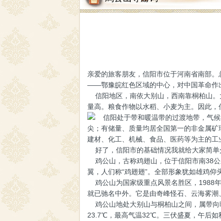
亲爱的旅客朋友，信阳市位于河南省南部。总
——鄂豫皖红色区域的中心，对中国革命作
信阳地区，南依大别山，西南靠桐柏山。大
量高。粮食作物以水稻、小麦为主。因此，
信阳处于带和暖温带的过渡地带，气候
尖；有储量、质量均居全国第一的非金属矿
建材、化工、机械、食品、医药等为主的工
好了，信阳市的基础情况我就给大家简单
鸡公山，古称鸡翅山，位于信阳市南38公
翼，人们称“鸡翅翅”。全部形象犹如雄鸡
鸡公山为国家级重点风景名胜区，1988
就已驰名中外。它是由奇峰怪石、云海雾潮
鸡公山地处大别山与桐柏山之间，属带向暖温
23.7℃，最高气温32℃。三伏盛夏，午后