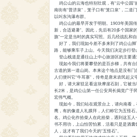
鸡公山的云海也特别壮观，有“云中公园”的
南街有“普济泉”，笼子口有“笼口泉”，二道
以叫东沟瀑布群。
鸡公山的最早开发于明朝。1903年美国
新，合适避暑”。因此，先后有20多个国家
旗”一定是当时的真实写照。后几经战乱和自
好了，我们现如今差不多来到了鸡公山脚下
路，能够乘车子上山。今天我们决定步行登
登山栈道是通往山上中心旅游区的主要通
现如今我们将要攀登的是百步梯，共有台阶
古道的第一道山岗。本来这个地点是没有门
人们便叫它“牛耳寨”，传奇是唐末农民起
好，请大家驻足看这块摩崖石刻，它被当地
长2米，是鸡公山第一任公安局长揭觉广于
宏伟气概。
现如今，我们站在观景台上，请向南看，在
鹰，有的像道人礼膜拜，人们称它为五怪石
名。鸡公化作拾柴人在此拾柴，遇到这五人一
书不用功，上山怕苦怕累，活着只是是酒囊
人，这才有了我们今天的“五怪石”。