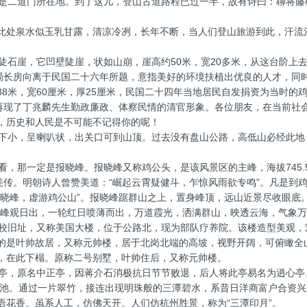
二道门所在地。到了这儿，登山古道路程已过一半，故有诗曰：聊将藤
此处泉水似玉乳甘露，清凉冷冽，长年不断，当人们登山旅游到此，汗流
石崖，它凹壁陡崖，状如山崩，崖高约50米，宽20多米，从这台阶上去
理局长房向离于民国二十六年所题，意指美好的环境扶植出优良的人才，同
8米，宽60厘米，厚25厘米，民国二十四年当地居民自发捐资为当时的
分再现了丁兆麟先生勤政廉政、体察民情的清官形象。各位朋友，在当前社
，历史和人民是不可能不记得你的呢！
小，呈喇叭状，出关口可到山顶。过去没有盘山公路，高低山必经此地
，那一定是报晓峰。报晓峰又称鸡公头，是该风景区的主峰，海拔745.
美传。明朝诗人曾赞美道：“崛起云霄疑健斗，乍惊风雨欲专鸣”。凡是到
报晓峰，虚游鸡公山”。报晓峰踞群山之上，置身峰顶，远山近景尽收眼底
晓峰观日出，一轮红日喷薄而出，万道霞光，洒满群山，映透云海，气象
旧址，又称美国大楼，位于公路北，现为部队疗养院。该楼造型美观，
的是叶帅故居，又称元帅楼，居于北岗北端的高坡，视野开阔，可俯瞰全山
，在此下榻。原称二号别墅，叶帅住后，又称元帅楼。
，原名中正亭，因蒋介石消极抗日节节败退，后人将此亭易名为逍心亭、
人浴池。通过一片翠竹，接连出现明珠般的三潭碧水，系昔日洋商富户合资
语花香。虽系人工，仿佛天开。人们仿杭州胜景，称为“三潭印月”。