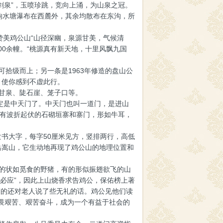
剑泉”，玉喷珍跳，竞向上涌，为山泉之冠。
，除响水塘瀑布在西麓外，其余均散布在东沟，所
赞美鸡公山“山径深幽，泉源甘美，气候清
00余幢。“桃源真有新天地，十里风飘九国
拾级而上；另一条是1963年修造的盘山公
，使你感到不虚此行。
甘泉、陡石崖、笼子口等。
定是中天门了。中天门也叫一道门，是进山
上有波折起伏的石砌垣寨和寨门，形如牛耳，
书大字，每字50厘米见方，竖排两行，高低
岳嵩山，它生动地再现了鸡公山的地理位置和
的状如觅食的野猪，有的形似振翅欲飞的山
必应”，因此上山烧香求告鸡公，保佑榜上著
有的还对老人说了些无礼的话。鸡公见他们读
畏艰苦、艰苦奋斗，成为一个有益于社会的