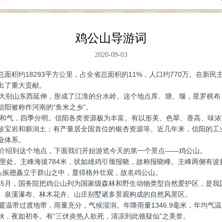
鸡公山导游词
2020-09-03
面积约18293平方公里，占全省总面积的11%，人口约770万。在新
出了重大贡献。
别山东西延伸，形成了江淮的分水岭。这个地点库、塘、堰，星罗棋布
信阳被称作河南的“鱼米之乡”。
和气，四季分明。信阳各类资源极为丰富。有以形美、色翠、香高、味浓
珍宝岩和膨润土；有产量居全国首位的银杏资源等。近几年来，信阳的工
业体系。
介绍到这个地点，下面我们开始游览今天的第一个景点——鸡公山。
里处。主峰海拔784米，状如雄鸡引颈报晓，故称报晓峰。主峰两侧有波
仰头振翅矗立于群山之中，显得格外壮观，故名鸡公山。
年5月，国务院把鸡公山列为国家级森林和野生动物类型自然爱护区，是我
、泉溪瀑布、林木花卉、山庄别墅诸多景观构成的自然风景区。
带过渡地带，雨量充分，气候湿润。年降雨量1346.9毫米，年均气温
如秋，夜如初冬。有“三伏炎热人欲死，清凉到此顿疑仙”之美誉。