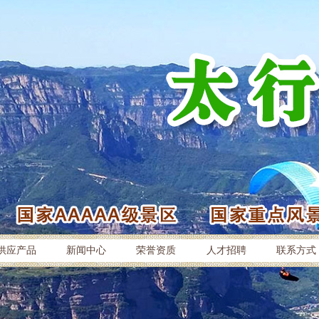
供应产品
新闻中心
荣誉资质
人才招聘
联系方式
海翻腾，似梦如幻…
您现在的位置：
首页
>
作品欣赏
>