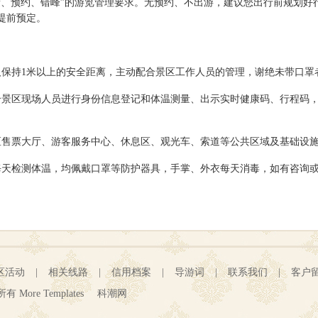
量、预约、错峰”的游览管理要求。无预约、不出游，建议您出行前规划好
提前预定。
人保持1米以上的安全距离，主动配合景区工作人员的管理，谢绝未带口罩
合景区现场人员进行身份信息登记和体温测量、出示实时健康码、行程码
区售票大厅、游客服务中心、休息区、观光车、索道等公共区域及基础设
每天检测体温，均佩戴口罩等防护器具，手掌、外衣每天消毒，如有咨询或
区活动
|
相关线路
|
信用档案
|
导游词
|
联系我们
|
客户
所有 More Templates
科潮网