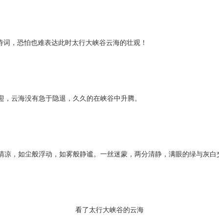
的诗词，恐怕也难表达此时太行大峡谷云海的壮观！
迎，云海没有急于隐退，久久的在峡谷中升腾。
清凉，如尘般浮动，如雾般静谧。一丝迷蒙，两分清静，满眼的绿与灰白
看了太行大峡谷的云海