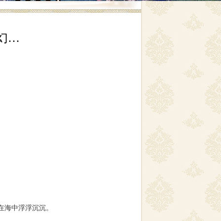
幻…
在海中浮浮沉沉。