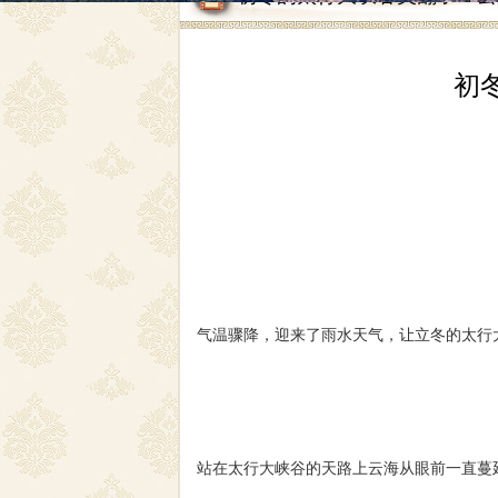
初
气温骤降，迎来了雨水天气，让立冬的太行
站在太行大峡谷的天路上云海从眼前一直蔓