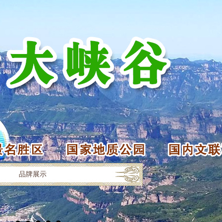
品牌展示
初冬的太行大峡谷美翻了！云海翻腾，似梦如幻…