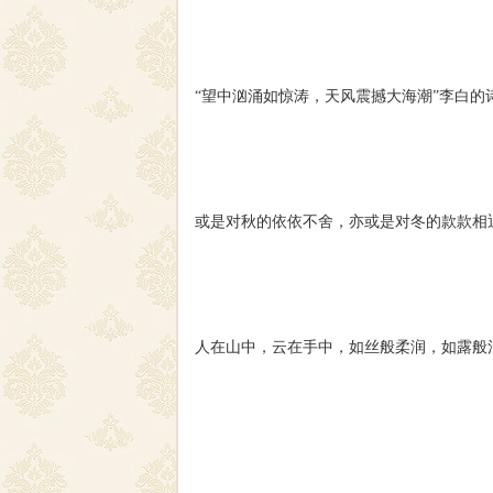
“望中汹涌如惊涛，天风震撼大海潮”李白
或是对秋的依依不舍，亦或是对冬的款款相
人在山中，云在手中，如丝般柔润，如露般