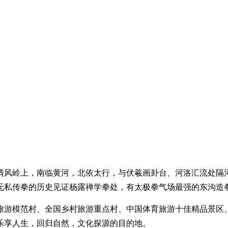
清风岭上，南临黄河，北依太行，与伏羲画卦台、河洛汇流处隔河
私传拳的历史见证杨露禅学拳处，有太极拳气场最强的东沟造拳
旅游模范村、全国乡村旅游重点村、中国体育旅游十佳精品景区
乐享人生，回归自然，文化探源的目的地。