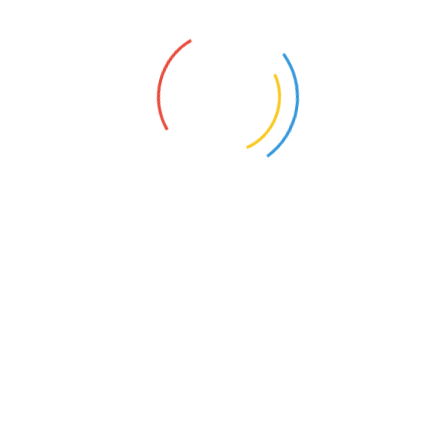
秋千轻晃，雾需拂面，绿影鹿踪交织。尘嚣尽褪，唯余仙境
的宁静与纯粹喜悦。
坐标：龙潭大峡谷·绿光森林！
✨ 卸下疲惫，来此开启你的森林童话秘境，做一日被仙鹿
眷顾的公主！