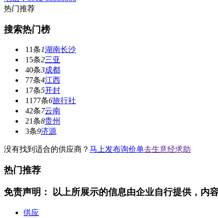
热门推荐
搜索热门榜
11条
1
湖南长沙
15条
2
三亚
40条
3
成都
77条
4
江西
17条
5
开封
1177条
6
旅行社
42条
7
云南
21条
8
贵州
3条
9
济源
没有找到适合的
供应商？
马上发布询价单
去生意经求助
热门推荐
免责声明： 以上所展示的信息由企业自行提供，内
供应