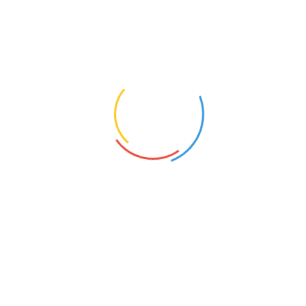
感慨黄牛一名由来，贯穿着夏禹开江治水的神话故事。相
传玉帝降生夏禹到人世来治理洪水，同时又派遣天神下界来协
助他。当他率民开凿到现在的黄牛峡，天神化为神牛前来协
助。一日，天刚麻亮，有一民妇送茶饭给治水的民夫。她来到
江边，猛然看到一头巨大、雄壮的黄牛，身绕霞光，扬蹄腾
越，愤怒地以角触山，顿时天崩地裂，响声如雷鸣。民女吓的
瞠目结舌，大声呼喊起来。喊声惊动了神牛，便一下跳下山
岩。从此把影像留在石壁间。传说诸葛亮撰写的《黄陵庙记》
也有这样的记述：熟视于大江重复石壁间，有影象现焉，鬓发
须眉，冠堂宛然如彩画者。前竖旗旌，右驻以黄犊；前面还有
块岩石呈黑色，吉人牵牛壮。“策牛者何人，尔行何日也？”这是
人们对征服大自然的美丽想象，黄牛象征人民改造河山的伟大
创造力。黄牛助禹开江有功，古人便在山下修了黄牛庙来四时