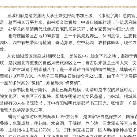
皇城相府是清文渊阁大学士兼吏部尚书加三级、《康熙字典》总阅官
居，总面积10万平方米。御书楼金碧辉煌，中道庄巍峨壮观，斗筑居府
是一处罕见的明清两代城堡式官宅民居建筑群，被专家誉为“中国北方第
相府庄园景区占地1000多亩，是一个集景观养生、休闲度假、生态抚
园区。园中有热带风情植物、奇花异果、空中花园、农耕体验园，现代农
致。
九女仙湖景区距皇城相府8公里，是传说中九仙女下凡之地，迤逦于青
峡，是我国北方重要的自然风光旅游区之一，自古以来就是士绅大夫、文
郭峪古城建于明崇祯八年，是一座避难自保的防御性城堡。城墙砖石建造
面积17.9万平方米。内墙分三层用砖石修砌窑洞627.5眼。由于有了这
一座30多米高的“豫楼”，则被称为“蜂窝柄”。
海会书院创建于隋代，唐朝已颇具规模，明清时是书院的鼎盛时期。书院
院文化区、古刹区三个板块。阳城在明清时期文风鼎盛，与韩城、桐城其名
曾经有68人在书院读书，其中有阳城明代吏部尚书王国光、张慎言，户
隆朝大数学家张敦仁等。
蟒河生态旅游区规划面积120平方公里，是国家级自然保护区、国家森
叠嶂，水瀑成群，莲花峰、水帘洞、千佛崖、养心池、三龙瀑布等景点鬼
卷，主峰指柱山海拔1573米，似一刃利剑直插云霄；区内动植物种类繁多
鲵、红豆杉最为著名，人文历史厚重，商汤帝王文化闻名遐迩。历经数亿