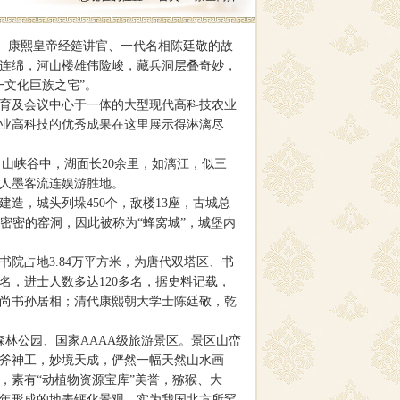
、康熙皇帝经筵讲官、一代名相陈廷敬的故
院连绵，河山楼雄伟险峻，藏兵洞层叠奇妙，
一文化巨族之宅”。
育及会议中心于一体的大型现代高科技农业
业高科技的优秀成果在这里展示得淋漓尽
山峡谷中，湖面长20余里，如漓江，似三
人墨客流连娱游胜地。
，城头列垛450个，敌楼13座，古城总
层层密密的窑洞，因此被称为“蜂窝城”，城堡内
占地3.84万平方米，为唐代双塔区、书
，进士人数多达120多名，据史料记载，
部尚书孙居相；清代康熙朝大学士陈廷敬，乾
林公园、国家AAAA级旅游景区。景区山峦
斧神工，妙境天成，俨然一幅天然山水画
，素有“动植物资源宝库”美誉，猕猴、大
年形成的地表钙化景观，实为我国北方所罕