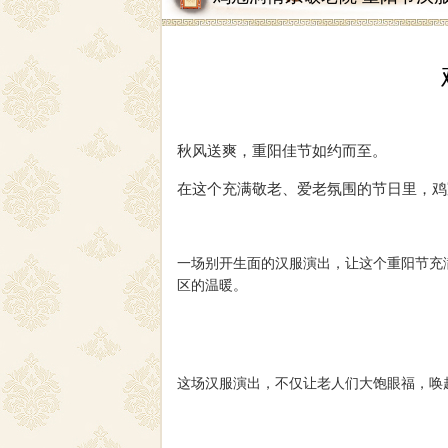
秋风送爽，重阳佳节如约而至。
在这个充满敬老、爱老氛围的节日里，鸡
一场别开生面的汉服演出，让这个重阳节充
区的温暖。
这场汉服演出，不仅让老人们大饱眼福，唤