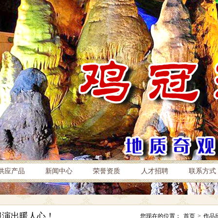
供应产品
新闻中心
荣誉资质
人才招聘
联系方式
服演出暖人心！
您现在的位置：
首页
>
作品