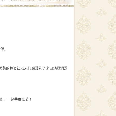
！
陪伴。
优美的舞姿让老人们感受到了来自鸡冠洞景
服， 一起共度佳节！