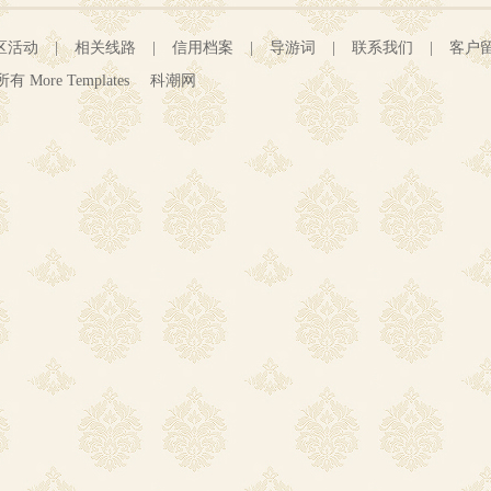
区活动
|
相关线路
|
信用档案
|
导游词
|
联系我们
|
客户
所有 More Templates
科潮网