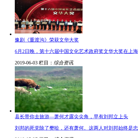
豫剧《重渡沟》荣获文华大奖
6月2日晚，第十六届中国文化艺术政府奖文华大奖在上
2019-06-03
栏目：
综合资讯
县长带你去旅游—萧何才露尖尖角，早有刘邦立上头
刘邦的死党除了樊哙，还有萧何。这两人对刘邦始终是忠