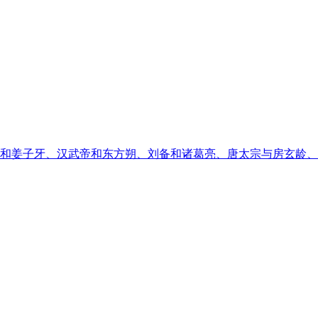
和姜子牙、汉武帝和东方朔、刘备和诸葛亮、唐太宗与房玄龄、