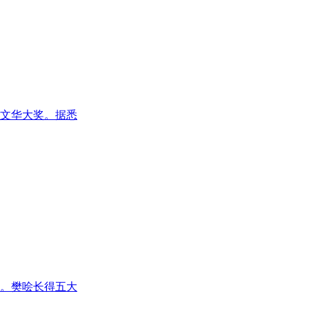
获文华大奖。据悉
。樊哙长得五大