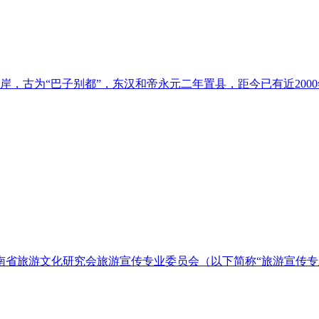
，古为“巴子别都”，东汉和帝永元二年置县，距今已有近200
，河南省旅游文化研究会旅游宣传专业委员会（以下简称“旅游宣传专