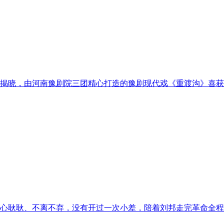
海揭晓，由河南豫剧院三团精心打造的豫剧现代戏《重渡沟》喜
心耿耿、不离不弃，没有开过一次小差，陪着刘邦走完革命全程