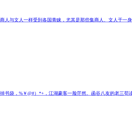
商人与文人一样受到各国青睐，尤其是那些集商人、文人于一身
掉书袋，%￥@#）*+，江湖豪客一脸茫然。函谷八友的老三苟