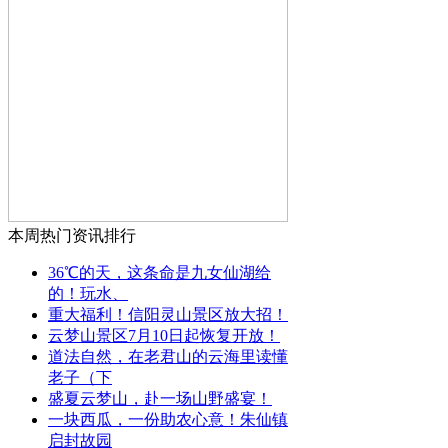
本周热门资讯排行
36℃的天，这条命是九女仙湖给
的！玩水、
重大福利！信阳灵山景区放大招！
云梦山景区7月10日起恢复开放！
道法自然，在老君山的云海里读懂
老子（下
盛夏云梦山，赴一场山野盛宴！
一块西瓜，一份助农心意！朱仙镇
启封故园