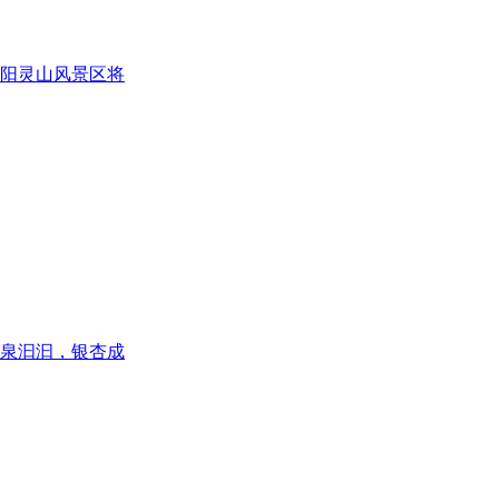
阳灵山风景区将
泉汩汩，银杏成