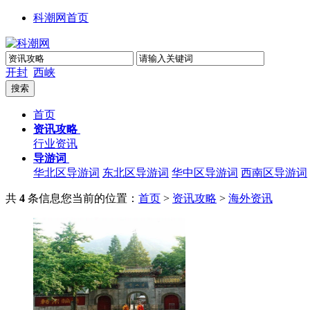
科潮网首页
开封
西峡
首页
资讯攻略
行业资讯
导游词
华北区导游词
东北区导游词
华中区导游词
西南区导游词
共
4
条信息
您当前的位置：
首页
>
资讯攻略
>
海外资讯