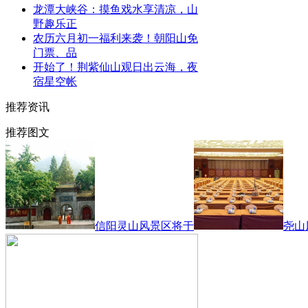
龙潭大峡谷：摸鱼戏水享清凉，山
野趣乐正
农历六月初一福利来袭！朝阳山免
门票、品
开始了！荆紫仙山观日出云海，夜
宿星空帐
推荐资讯
推荐图文
信阳灵山风景区将于
尧山