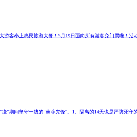
大游客奉上惠民旅游大餐！5月19日面向所有游客免门票啦！活动内
”期间坚守一线的“芙蓉先锋”。1、隔离的14天也是严防死守的