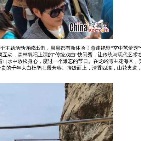
周一个主题活动连续出击，周周都有新体验！悬崖绝壁“空中芭蕾秀
互动，森林氧吧上演的“传统戏曲”快闪秀，让传统与现代艺术在
湾山水中放松身心，度过一个难忘的节日。在龙峪湾主花海区，美
蔚、珍贵的千年太白杜鹃吐露芳容。拾级而上，清香四溢，山花夹