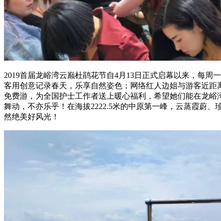
2019首届龙峪湾云巅杜鹃花节自4月13日正式启幕以来，每
客用创意记录春天，乐享自然姿色；网络红人边姐与游客近距离
免费游，为全国护士工作者送上暖心福利，希望她们能在龙峪
舞动，不亦乐乎！在海拔2222.5米的中原第一峰，云蒸霞
然绝美好风光！