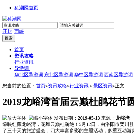
科潮网首页
开封
西峡
首页
资讯攻略
行业资讯
导游词
华北区导游词
东北区导游词
华中区导游词
西南区导游词
您当前的位置：
首页
资讯攻略
行业资讯
景区资讯
正文
>
>
>
>
2019龙峪湾首届云巅杜鹃花节
发布日期：
2019-05-13
来源：
龙峪湾
绿映红藏龙峪湾，花舞云巅杜鹃绝！5月12日，由洛阳市栾川
了三十天的旅游盛会，四大丰富多彩的主题活动，多重互动游