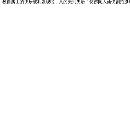
独自爬山的快乐被我发现啦，真的美到失语！仿佛闯入仙侠剧拍摄