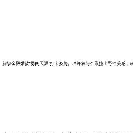
解锁金殿爆款“勇闯天涯”打卡姿势。冲锋衣与金殿撞出野性美感；转