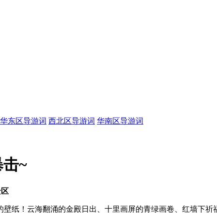
华东区导游词
西北区导游词
华南区导游词
击~
景区
的壁纸！云海翻涌的金殿日出、十里画屏的青绿画卷、红墙下祈