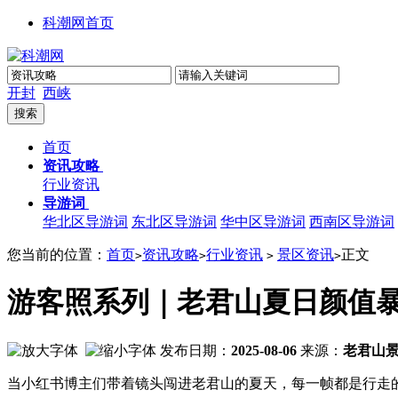
科潮网首页
开封
西峡
首页
资讯攻略
行业资讯
导游词
华北区导游词
东北区导游词
华中区导游词
西南区导游词
您当前的位置：
首页
资讯攻略
行业资讯
景区资讯
正文
>
>
>
>
游客照系列｜老君山夏日颜值暴
发布日期：
2025-08-06
来源：
老君山
当小红书博主们带着镜头闯进老君山的夏天，每一帧都是行走