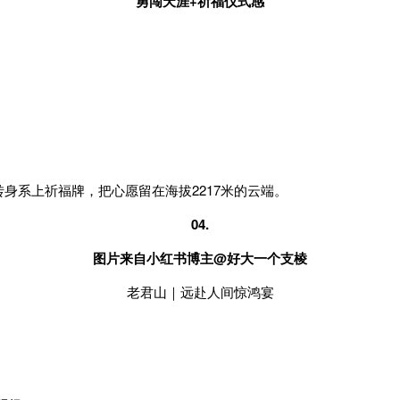
勇闯天涯+祈福仪式感
身系上祈福牌，把心愿留在海拔2217米的云端。
04.
图片来自小红书博主@好大一个支棱
老君山｜远赴人间惊鸿宴