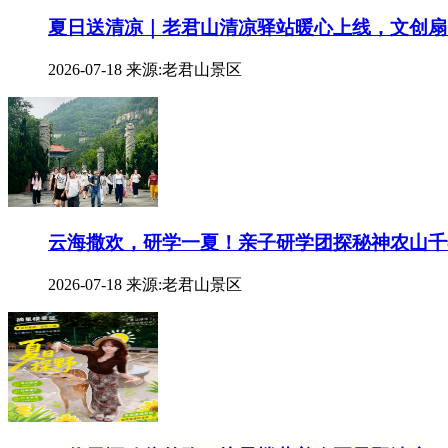
夏日送清凉｜老君山清凉驿站暖心上线，文创扇
2026-07-18
来源:老君山景区
云海撒欢，研学一夏！亲子研学团探秘神农山千
2026-07-18
来源:老君山景区