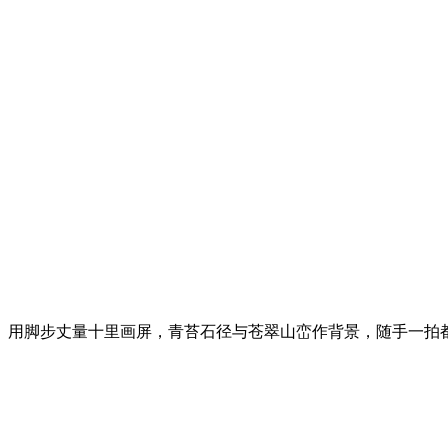
用脚步丈量十里画屏，青苔石径与苍翠山峦作背景，随手一拍都