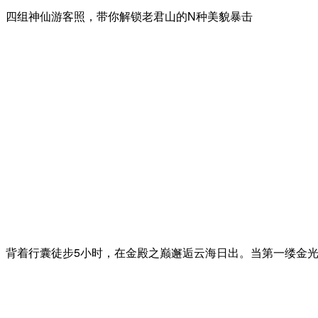
四组神仙游客照，带你解锁老君山的N种美貌暴击
背着行囊徒步5小时，在金殿之巅邂逅云海日出。当第一缕金