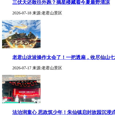
三伏天还敢往外跑？摘星楼藏着今夏最野清凉
2026-07-18
来源:老君山景区
老君山这波操作太会了！一把透扇，收尽仙山七
2026-07-17
来源:老君山景区
法治润童心 思政筑少年！朱仙镇启封故园沉浸