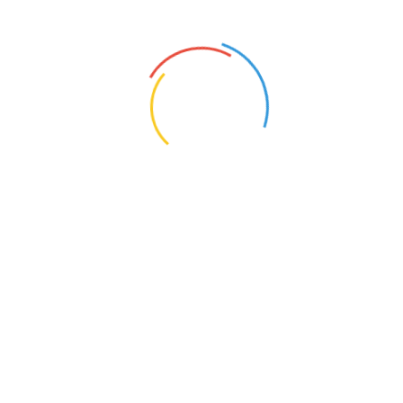
想象一下：在海拔一千多米的中天门，俯瞰群山巍峨，身边
云卷云舒。寒意料峭时，捧住一碗专属的、冒着热气的豆腐
汤，暖手、暖胃、更暖心。这将是独一无二的、专属于老君
山的冬日记忆。