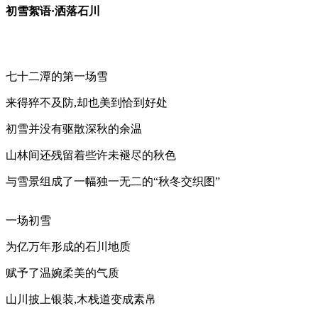
初雪絮语·洒落石川
七十二潭的第一场雪
来得猝不及防
,却也美到恰到好处
初雪并没有驱散深秋的余温
山林间还残留着些许未褪尽的秋色
与雪景组成了一幅独一无二的
“秋冬交织图”
一场初雪
为亿万年形成的石川地质
赋予了温婉柔美的气质
山川披上银装
,木栈道变成素帛