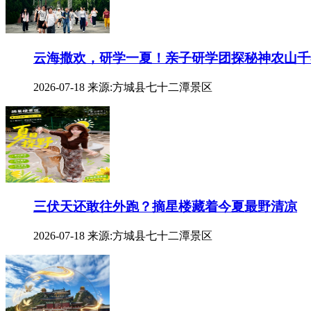
云海撒欢，研学一夏！亲子研学团探秘神农山千
2026-07-18
来源:方城县七十二潭景区
三伏天还敢往外跑？摘星楼藏着今夏最野清凉
2026-07-18
来源:方城县七十二潭景区