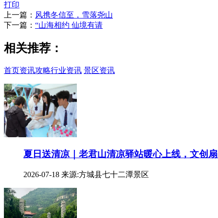
打印
上一篇：
风携冬信至，雪落尧山
下一篇：
“山海相约 仙境有请
相关推荐：
首页
资讯攻略
行业资讯
景区资讯
夏日送清凉｜老君山清凉驿站暖心上线，文创扇
2026-07-18
来源:方城县七十二潭景区