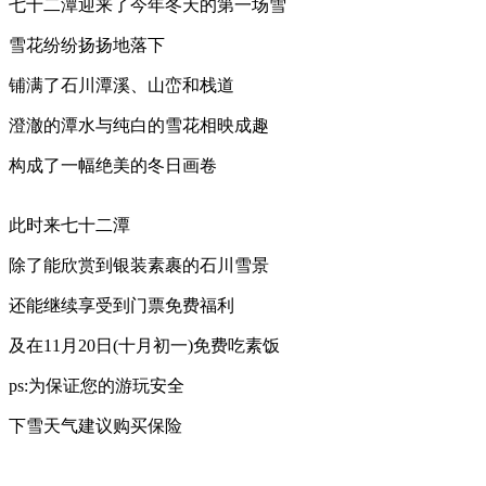
七十二潭迎来了今年冬天的第一场雪
雪花纷纷扬扬地落下
铺满了石川潭溪、山峦和栈道
澄澈的潭水与纯白的雪花相映成趣
构成了一幅绝美的冬日画卷
此时来七十二潭
除了能欣赏到银装素裹的石川雪景
还能继续享受到门票免费福利
及在
11月20日(十月初一)免费吃素饭
ps:为保证您的游玩安全
下雪天气建议购买保险