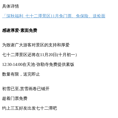
具体详情
「深秋福利 七十二潭景区11月免门票、免保险、送烩面
感谢厚爱·素面免费
为致谢广大游客对景区的支持和厚爱
七十二潭景区还将在
11月20日(十月初一）
12:30-14:00在天池·弥勒寺免费提供素饭
数量有限，送完即止
初雪已至
,赏雪画卷已铺开
趁着门票免费
约上三五好友出发七十二潭吧