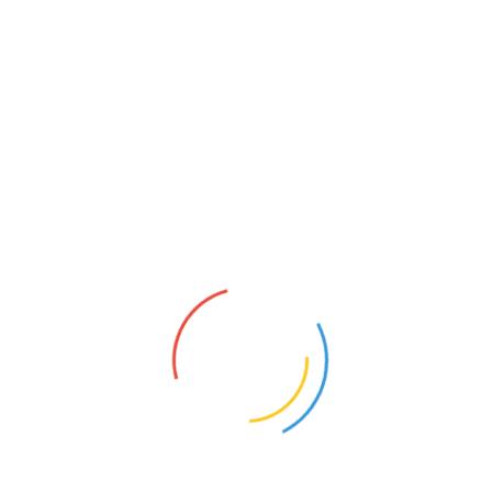
香港中国旅游协会理事长陈锦全 致辞
老君山文旅集团董事局主席杨植森在讲话中表示，今天我们
跨越山海，以‘仙山’为纽带，在美丽的香江之畔共赴这场山
海相约的文旅盛会。期待通过此次推介，让更多香港市民走
进老君山，一起感受传统文化的温度，共同解锁‘一步一
景’的仙境体验。
作为活动核心环节，
签约仪式
隆重举行。老君山文旅集团副
总经理周向毅与香港旅游360高级副总裁谭慧君、郑州乐享
旅行社有限公司总经理马艳共同签署合作协议。