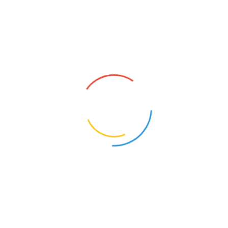
山色空蒙、绿意渐浓
恰是万物“将满未满”的诗意时节
漫步其中，看夏意渐浓
在自然中感悟“满而不溢”的智慧
在山间寻觅一份清润与悠然
沿着青石板路向深处行走，忽闻水声淙淙
闭眼感受，湿润的水汽扑面而来