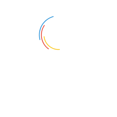
崖壁滑漂
地质研学项目（遛娃首选）
地质博物馆
直观展示12亿年峡谷地质演变历程，是绝佳的地质课
堂，带娃必逛。
游玩路线
轻松省力路线（老人/小孩首选｜3-4小时）
游客中心购票→乘坐观光车直达天池秘境→游船体验→
龙隐谷→绝世天碑
→
佛光罗汉崖→水往高处流→高峡瓮
谷→飞龙瀑→一线天
→
地质博物馆→出口
全程下坡行走，几乎不费体力，核心景点全覆盖，轻松