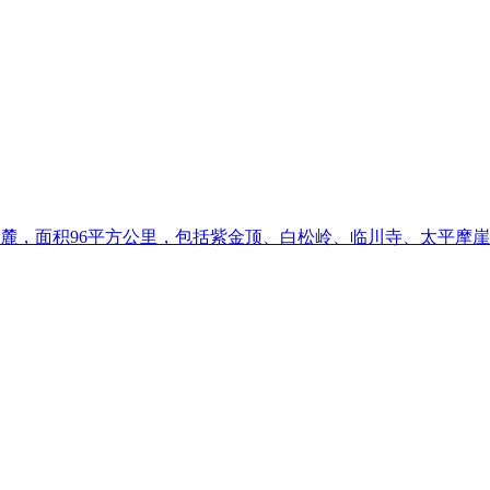
南麓，面积96平方公里，包括紫金顶、白松岭、临川寺、太平摩崖