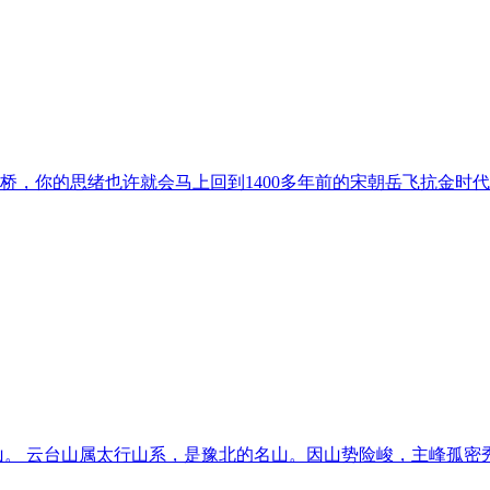
桥，你的思绪也许就会马上回到1400多年前的宋朝岳飞抗金时
台山。 云台山属太行山系，是豫北的名山。因山势险峻，主峰孤密