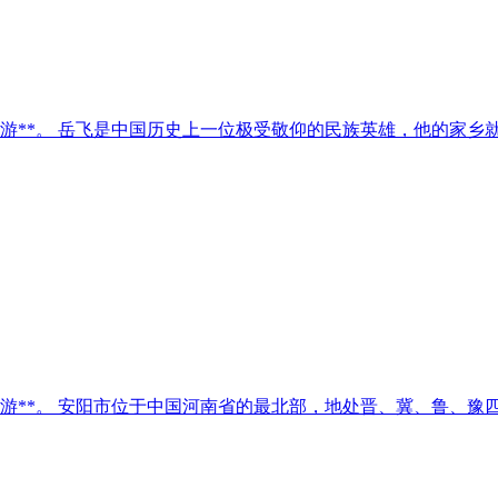
游**。 岳飞是中国历史上一位极受敬仰的民族英雄，他的家乡
游**。 安阳市位于中国河南省的最北部，地处晋、冀、鲁、豫