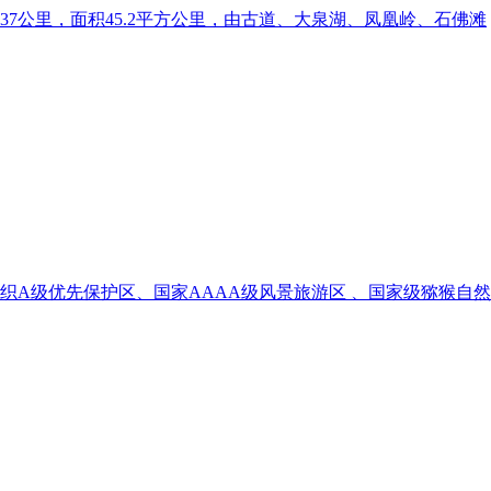
7公里，面积45.2平方公里，由古道、大泉湖、凤凰岭、石佛滩
A级优先保护区、国家AAAA级风景旅游区 、国家级猕猴自