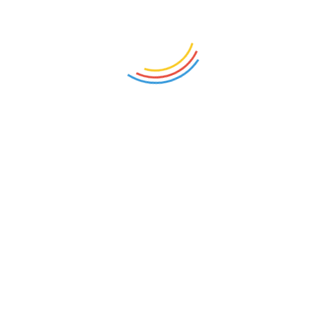
云南丽江. 古 城 ——导游词...
77753
云南丽江. 泸 沽 湖 ——导游词...
78316
云南. 幽 谷 神 潭 ——导游词...
78041
云南怒江...
78539
昆明介绍导游词...
78060
账号登录