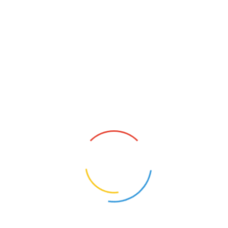
代化的特点。屋顶采用唐代盛行的灰绿色琉璃 瓦，显得
华贵庄重，古朴大方，墙面材料为仿石棉砖，门窗则
采 用大块茶色玻璃和铝合金框架，馆内配备可控制温湿
度的全封闭 中央空调系统，多功能的照明系统，自动防
火防盗系统，计算机 控制管理系统；设有文物保护科技
中心，具有先进的化验、测试 技术和文物保护修复手
段。为加强中外文化交流，建有电脑控制 并拥有30万册
藏书的图书馆和６国语言同声传译的国际学术报 告厅。
此外，还有设施完善的文物库、资料室、购物中心等。
●珍藏：馆内珍藏了陕西出土文物精品37万件，游客
可欣赏到史前、周、秦、汉、魏、晋、南北朝、隋、
唐、宋、元、明、清自115万年前到公元1840年间的陕