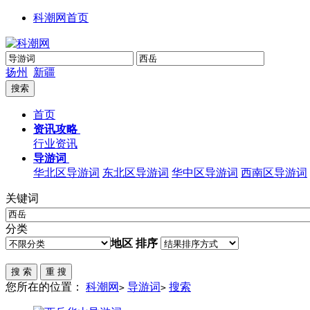
科潮网首页
扬州
新疆
首页
资讯攻略
行业资讯
导游词
华北区导游词
东北区导游词
华中区导游词
西南区导游词
关键词
分类
地区
排序
您所在的位置：
科潮网
导游词
搜索
>
>