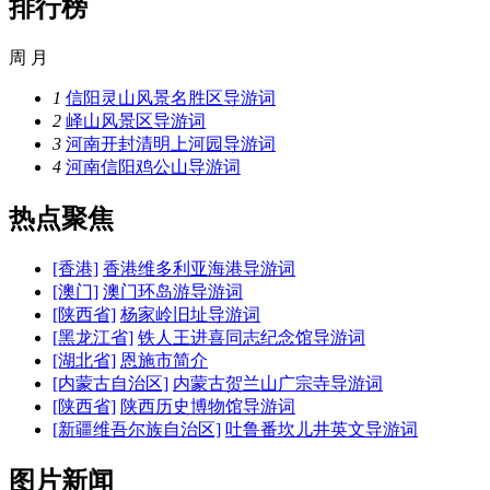
排行榜
周
月
1
信阳灵山风景名胜区导游词
2
峄山风景区导游词
3
河南开封清明上河园导游词
4
河南信阳鸡公山导游词
热点聚焦
[香港]
香港维多利亚海港导游词
[澳门]
澳门环岛游导游词
[陕西省]
杨家岭旧址导游词
[黑龙江省]
铁人王进喜同志纪念馆导游词
[湖北省]
恩施市简介
[内蒙古自治区]
内蒙古贺兰山广宗寺导游词
[陕西省]
陕西历史博物馆导游词
[新疆维吾尔族自治区]
吐鲁番坎儿井英文导游词
图片新闻