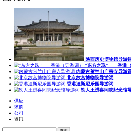
陕西历史博物馆导游
“东方之珠”——香港
内蒙古贺兰山广宗寺导游
北京故宫博物院导游词
香港迪斯尼乐园导游词
铁人王进喜同志纪念馆
供应
求购
公司
资讯