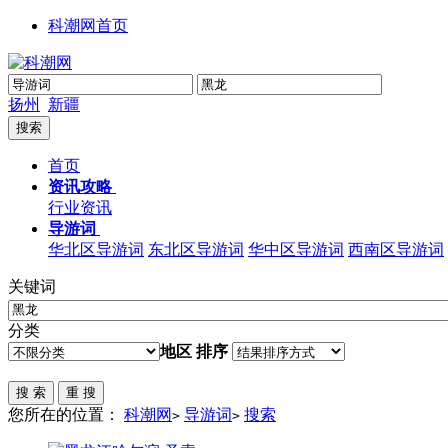
科潮网首页
扬州
新疆
首页
资讯攻略
行业资讯
导游词
华北区导游词
东北区导游词
华中区导游词
西南区导游词
关键词
分类
地区
排序
您所在的位置：
科潮网
导游词
搜索
>
>