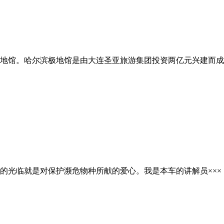
。哈尔滨极地馆是由大连圣亚旅游集团投资两亿元兴建而成。它
光临就是对保护濒危物种所献的爱心。我是本车的讲解员×××，非