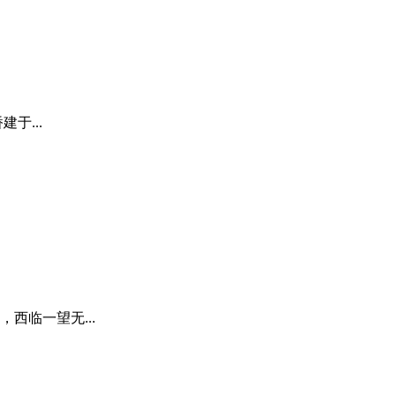
于...
西临一望无...