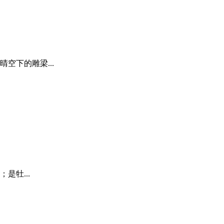
空下的雕梁...
是牡...