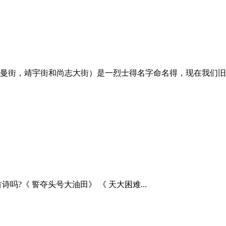
曼街，靖宇街和尚志大街）是一烈士得名字命名得，现在我们旧到
吗?《 誓夺头号大油田》 《 天大困难...