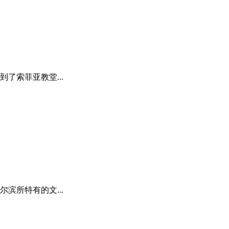
了索菲亚教堂...
所特有的文...